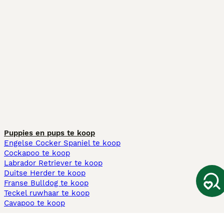
Puppies en pups te koop
Engelse Cocker Spaniel te koop
Cockapoo te koop
Labrador Retriever te koop
Duitse Herder te koop
Franse Bulldog te koop
Teckel ruwhaar te koop
Cavapoo te koop