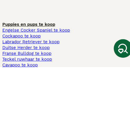
Puppies en pups te koop
Engelse Cocker Spaniel te koop
Cockapoo te koop
Labrador Retriever te koop
Duitse Herder te koop
Franse Bulldog te koop
Teckel ruwhaar te koop
Cavapoo te koop
Andere populaire pagina's
Honden te koop in Amsterdam
Pups te koop Limburg​
Pups te koop Friesland​
Honden te koop in Gelderland
Honden te koop in Den Haag
Honden te koop in Enschede
Adopteer hond in Nederland