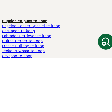
Puppies en pups te koop
Engelse Cocker Spaniel te koop
Cockapoo te koop
Labrador Retriever te koop
Duitse Herder te koop
Franse Bulldog te koop
Teckel ruwhaar te koop
Cavapoo te koop
Andere populaire pagina's
Honden te koop in Amsterdam
Pups te koop Limburg​
Pups te koop Friesland​
Honden te koop in Gelderland
Honden te koop in Den Haag
Honden te koop in Enschede
Adopteer hond in Nederland