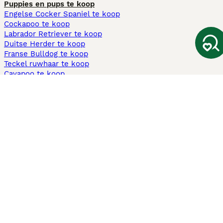
Puppies en pups te koop
Engelse Cocker Spaniel te koop
Cockapoo te koop
Labrador Retriever te koop
Duitse Herder te koop
Franse Bulldog te koop
Teckel ruwhaar te koop
Cavapoo te koop
Andere populaire pagina's
Honden te koop in Amsterdam
Pups te koop Limburg​
Pups te koop Friesland​
Honden te koop in Gelderland
Honden te koop in Den Haag
Honden te koop in Enschede
Adopteer hond in Nederland
Informatie
Over ons
Privacybeleid