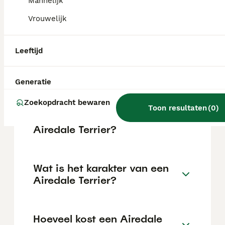
intelligentie en leergierigheid. Ze reageren
Mannelijk
goed op positieve versterking en
Vrouwelijk
consistente training. Echter, ze kunnen
soms eigenwijs zijn, dus geduld is belangrijk.
Leeftijd
Kan een Airedale Terrier
alleen thuis zijn?
Generatie
Zoekopdracht bewaren
Toon resultaten
(
0
)
Hoeveel jaar leeft een
Airedale Terrier?
Wat is het karakter van een
Airedale Terrier?
Hoeveel kost een Airedale