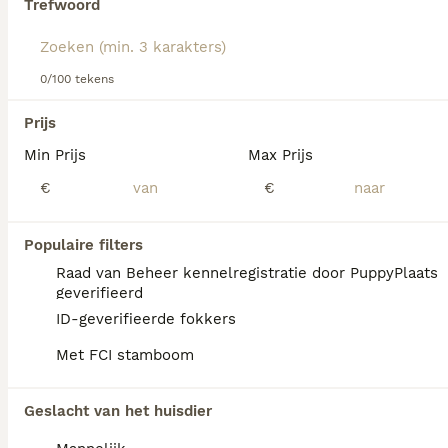
Trefwoord
Lees onze
Airedale Terriër adviespagina
voor informatie
over dit hondenras.
We hebben 0 Airedale Terriër Honden ter
0/100 tekens
adoptie in Asten gevonden.
Als je toekomstige resultaten wil zien voor deze 
Prijs
exacte zoekopdracht, sla dan je zoekopdracht op en 
vind jouw perfecte hond:
Min Prijs
Max Prijs
€
€
Zoekopdracht bewaren
Populaire filters
FAQ's
Raad van Beheer kennelregistratie door PuppyPlaats
geverifieerd
ID-geverifieerde fokkers
Is Airedale Terrier
Met FCI stamboom
gemakkelijk te trainen?
Ja, de Airedale Terrier is over het algemeen
Geslacht van het huisdier
gemakkelijk te trainen vanwege zijn