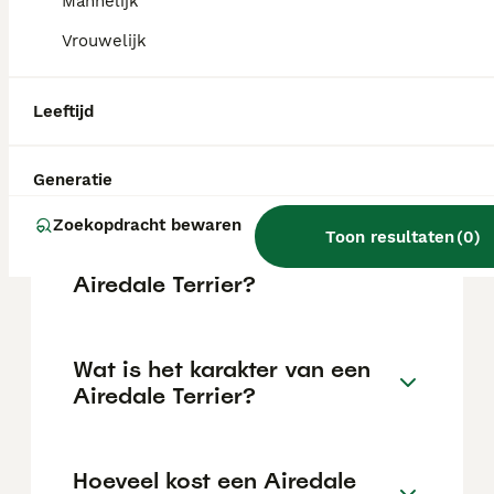
intelligentie en leergierigheid. Ze reageren
Mannelijk
goed op positieve versterking en
Vrouwelijk
consistente training. Echter, ze kunnen
soms eigenwijs zijn, dus geduld is belangrijk.
Leeftijd
Kan een Airedale Terrier
alleen thuis zijn?
Generatie
Zoekopdracht bewaren
Toon resultaten
(
0
)
Hoeveel jaar leeft een
Airedale Terrier?
Wat is het karakter van een
Airedale Terrier?
Hoeveel kost een Airedale