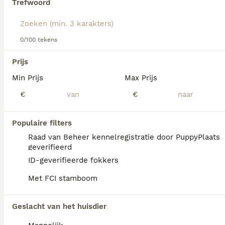
Trefwoord
Lees onze
Airedale Terriër adviespagina
voor informatie
over dit hondenras.
We hebben 0 Airedale Terriër Honden ter
0/100 tekens
adoptie in Coevorden gevonden.
Als je toekomstige resultaten wil zien voor deze 
Prijs
exacte zoekopdracht, sla dan je zoekopdracht op en 
vind jouw perfecte hond:
Min Prijs
Max Prijs
€
€
Zoekopdracht bewaren
Populaire filters
FAQ's
Raad van Beheer kennelregistratie door PuppyPlaats
geverifieerd
ID-geverifieerde fokkers
Is Airedale Terrier
Met FCI stamboom
gemakkelijk te trainen?
Ja, de Airedale Terrier is over het algemeen
Geslacht van het huisdier
gemakkelijk te trainen vanwege zijn