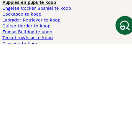
Puppies en pups te koop
Engelse Cocker Spaniel te koop
Cockapoo te koop
Labrador Retriever te koop
Duitse Herder te koop
Franse Bulldog te koop
Teckel ruwhaar te koop
Cavapoo te koop
Andere populaire pagina's
Honden te koop in Amsterdam
Pups te koop Limburg​
Pups te koop Friesland​
Honden te koop in Gelderland
Honden te koop in Den Haag
Honden te koop in Enschede
Adopteer hond in Nederland
Informatie
Over ons
Privacybeleid