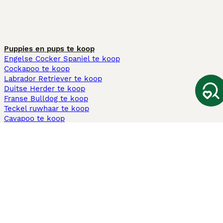
Puppies en pups te koop
Engelse Cocker Spaniel te koop
Cockapoo te koop
Labrador Retriever te koop
Duitse Herder te koop
Franse Bulldog te koop
Teckel ruwhaar te koop
Cavapoo te koop
Andere populaire pagina's
Honden te koop in Amsterdam
Pups te koop Limburg​
Pups te koop Friesland​
Honden te koop in Gelderland
Honden te koop in Den Haag
Honden te koop in Enschede
Adopteer hond in Nederland