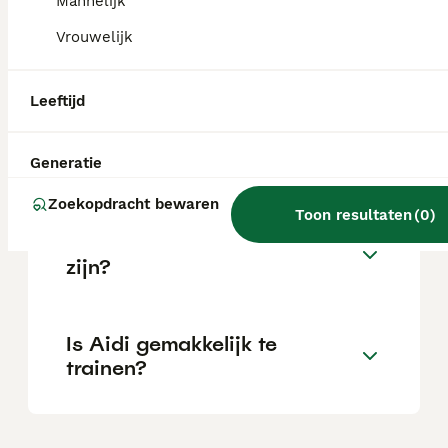
Mannelijk
Vrouwelijk
Wat is het karakter van een
Aidi?
Leeftijd
Hoeveel jaar leeft een Aidi?
Generatie
Zoekopdracht bewaren
Toon resultaten
(
0
)
Kan een Aidi alleen thuis
zijn?
Is Aidi gemakkelijk te
trainen?