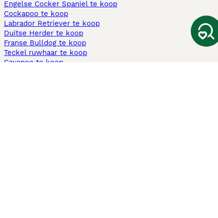
Engelse Cocker Spaniel te koop
Cockapoo te koop
Labrador Retriever te koop
Duitse Herder te koop
Franse Bulldog te koop
Teckel ruwhaar te koop
Cavapoo te koop
Andere populaire pagina's
Honden te koop in Amsterdam
Pups te koop Limburg​
Pups te koop Friesland​
Honden te koop in Gelderland
Honden te koop in Den Haag
Honden te koop in Enschede
Adopteer hond in Nederland
Informatie
Over ons
Privacybeleid
Support