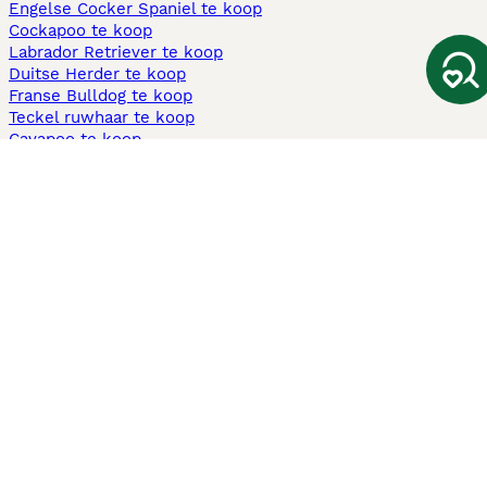
Engelse Cocker Spaniel te koop
Cockapoo te koop
Labrador Retriever te koop
Duitse Herder te koop
Franse Bulldog te koop
Teckel ruwhaar te koop
Cavapoo te koop
Andere populaire pagina's
Honden te koop in Amsterdam
Pups te koop Limburg​
Pups te koop Friesland​
Honden te koop in Gelderland
Honden te koop in Den Haag
Honden te koop in Enschede
Adopteer hond in Nederland
Informatie
Over ons
Privacybeleid
Support