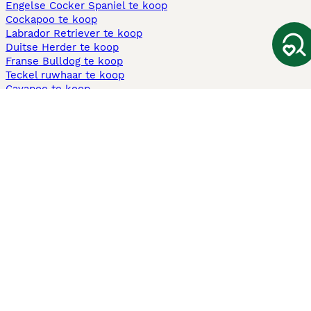
Engelse Cocker Spaniel te koop
Cockapoo te koop
Labrador Retriever te koop
Duitse Herder te koop
Franse Bulldog te koop
Teckel ruwhaar te koop
Cavapoo te koop
Andere populaire pagina's
Honden te koop in Amsterdam
Pups te koop Limburg​
Pups te koop Friesland​
Honden te koop in Gelderland
Honden te koop in Den Haag
Honden te koop in Enschede
Adopteer hond in Nederland
Informatie
Over ons
Privacybeleid
Support