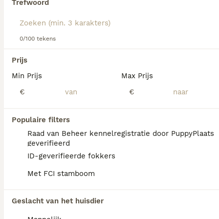
Trefwoord
Lees onze
Affenpinscher adviespagina
voor informatie
over dit hondenras.
We hebben 0 Affenpinscher Honden ter
0/100 tekens
adoptie in Heerlen gevonden.
Als je toekomstige resultaten wil zien voor deze 
Prijs
exacte zoekopdracht, sla dan je zoekopdracht op en 
vind jouw perfecte hond:
Min Prijs
Max Prijs
€
€
Zoekopdracht bewaren
Populaire filters
FAQ's
Raad van Beheer kennelregistratie door PuppyPlaats
geverifieerd
ID-geverifieerde fokkers
Hoeveel kost een
Met FCI stamboom
Affenpinscher?
De gemiddelde prijs voor een Affenpinscher
Geslacht van het huisdier
pup in Nederland ligt rond de €350 maar dit